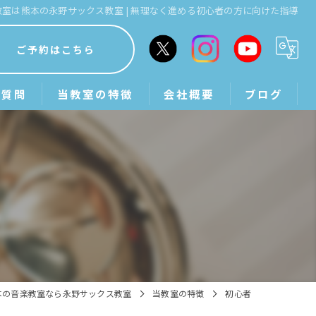
教室は熊本の永野サックス教室 | 無理なく進める初心者の方に向けた指導
ご予約はこちら
る質問
当教室の特徴
会社概要
ブログ
出張
サックス
吹奏楽
習い事
初心者
本の音楽教室なら永野サックス教室
当教室の特徴
初心者