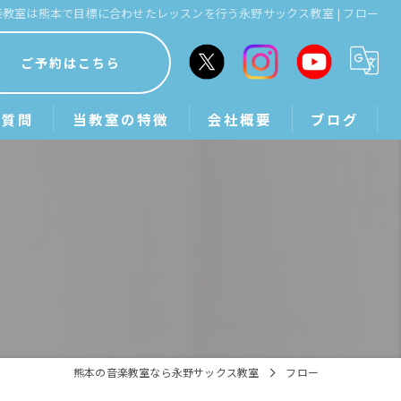
楽教室は熊本で目標に合わせたレッスンを行う永野サックス教室 | フロー
ご予約はこちら
る質問
当教室の特徴
会社概要
ブログ
出張
サックス
吹奏楽
習い事
初心者
熊本の音楽教室なら永野サックス教室
フロー